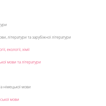
тури
ови, літератури та зарубіжної літератури
, екології, хімії
ької мови та літератури
та німецької мови
ської мови