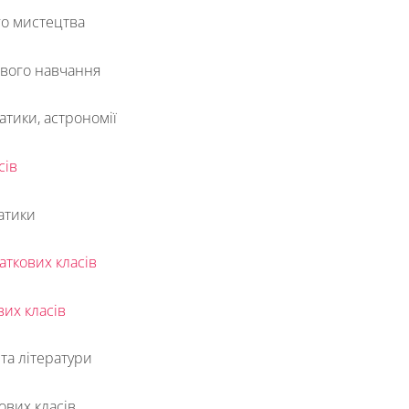
го мистецтва
ового навчання
атики, астрономії
сів
атики
аткових класів
вих класів
 та літератури
ових класів