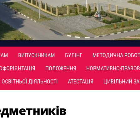
КАМ
ВИПУСКНИКАМ
БУЛІНГ
МЕТОДИЧНА РОБОТ
ОФОРІЄНТАЦІЯ
ПОЛОЖЕННЯ
НОРМАТИВНО-ПРАВОВ
 ОСВІТНЬОЇ ДІЯЛЬНОСТІ
АТЕСТАЦІЯ
ЦИВІЛЬНИЙ ЗА
едметників