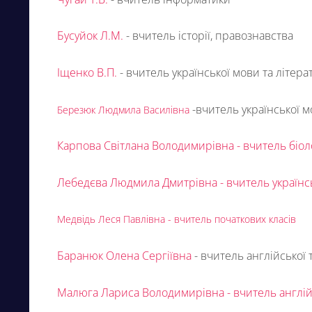
Бусуйок Л.М.
- вчитель історії, правознавства
Іщенко В.П.
- вчитель української мови та літера
-вчитель української м
Березюк Людмила Василівна
Карпова Світлана Володимирівна - вчитель біології
Лебедєва Людмила Дмитрівна
- вчитель українс
Медвідь Леся Павлівна
- вчитель початкових класів
Баранюк Олена Сергіївна
- вчитель англійської 
Малюга Лариса Володимирівна - вчитель англій