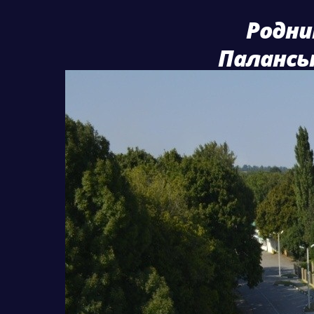
Родни
Паланськ