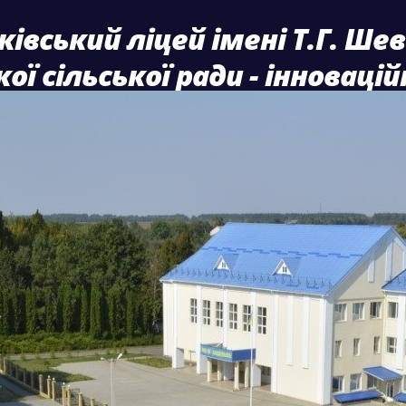
ківський ліцей імені Т.Г. Ше
ої сільської ради - інноваці