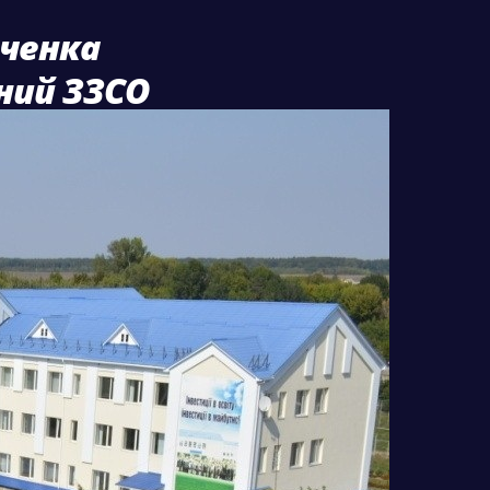
вченка
йний ЗЗСО