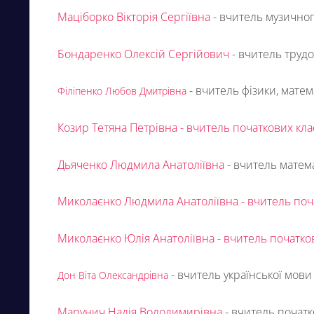
Маціборко Вікторія Сергіївна
- вчитель музично
Бондаренко Олексій Сергійович
- вчитель труд
- вчитель фізики, матем
Філіпенко Любов Дмитрівна
Козир Тетяна Петрівна
- вчитель початкових кла
Дьяченко Людмила Анатоліївна
- вчитель матем
Миколаєнко Людмила Анатоліївна
- вчитель поч
Миколаєнко Юлія Анатоліївна
- вчитель початко
- вчитель української мови
Дон Віта Олександрівна
Марунич Надія Володимирівн
а
- вчитель початк