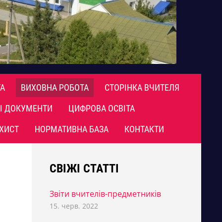
А
ВИХОВНА РОБОТА
СТОРІНКА ВЧИТЕЛЯ
І ДОКУМЕНТИ
ЦИФРОВА ОСВІТА
ХИСТ
НОРМАТИВНА БАЗА
КОНТАКТИ
СВІЖІ СТАТТІ
Звіти вчителів-предметників
15. черв. 2022