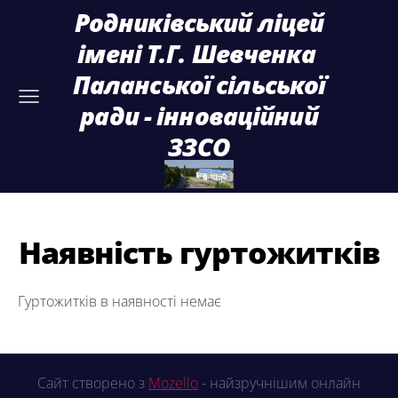
Родниківський ліцей
імені Т.Г. Шевченка
Паланської сільської
ради - інноваційний
ЗЗСО
Наявність гуртожитків
Гуртожитків в наявності немає
Сайт створено з
Mozello
- найзручнішим онлайн