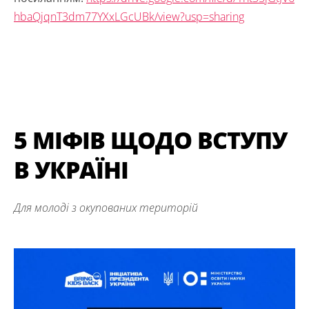
hbaQjqnT3dm77YXxLGcUBk/view?usp=sharing
5 МІФІВ ЩОДО ВСТУПУ
В УКРАЇНІ
Для молоді з окупованих територій