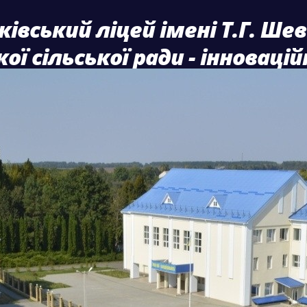
ківський ліцей імені Т.Г. Ше
ої сільської ради - інноваці