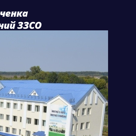
вченка
йний ЗЗСО