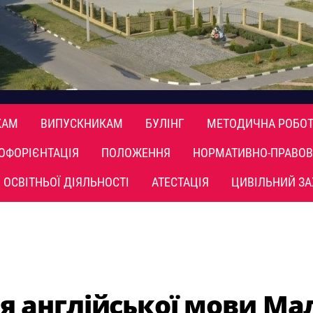
КАМ
ВИПУСКНИКАМ
БУЛІНГ
МЕТОДИЧНА РОБОТ
ОФОРІЄНТАЦІЯ
ПОЛОЖЕННЯ
НОРМАТИВНО-ПРАВОВ
 ОСВІТНЬОЇ ДІЯЛЬНОСТІ
АТЕСТАЦІЯ
ЦИВІЛЬНИЙ ЗА
я англійської мови М