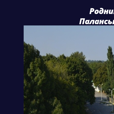
Родни
Паланськ