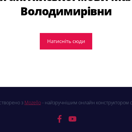
Володимирівни
Натисніть сюди
створено з
Mozello
- найзручнішим онлайн конструктором с