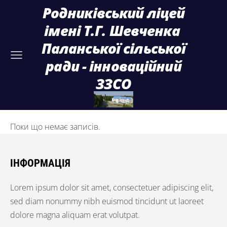
Родниківський ліцей
імені Т.Г. Шевченка
Паланської сільської
ради - інноваційний
ЗЗСО
Поки що немає записів.
ІНФОРМАЦІЯ
Lorem ipsum dolor sit amet, consectetuer adipiscing elit,
sed diam nonummy nibh euismod tincidunt ut laoreet
dolore magna aliquam erat volutpat.