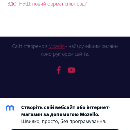
"
ЗДО+НУШ: новий формат співпраці
"
Сайт створено з
Mozello
- найзручнішим онлайн
конструктором сайтів.
Створіть свій вебсайт або інтернет-
магазин за допомогою Mozello.
Швидко, просто, без програмування.