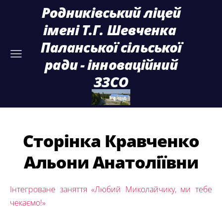
Родниківський ліцей
імені Т.Г. Шевченка
Паланської сільської
ради - інноваційний
ЗЗСО
Сторінка Кравченко
Альони Анатоліївни
Інтегроване заняття «Любий Миколайчику, ми тебе
чекаємо!»